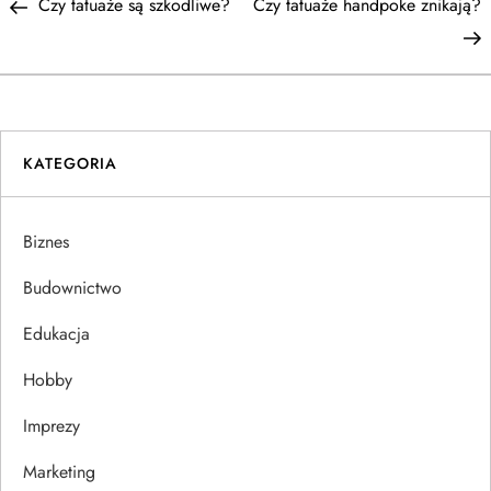
Post
P
Czy tatuaże są szkodliwe?
Czy tatuaże handpoke znikają?
a
w
i
KATEGORIA
g
a
Biznes
c
Budownictwo
j
Edukacja
Hobby
a
Imprezy
w
Marketing