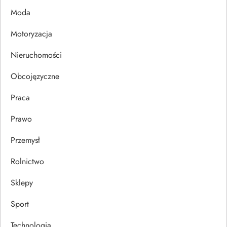
p
Moda
i
Motoryzacja
s
Nieruchomości
u
Obcojęzyczne
Praca
Prawo
Przemysł
Rolnictwo
Sklepy
Sport
Technologia