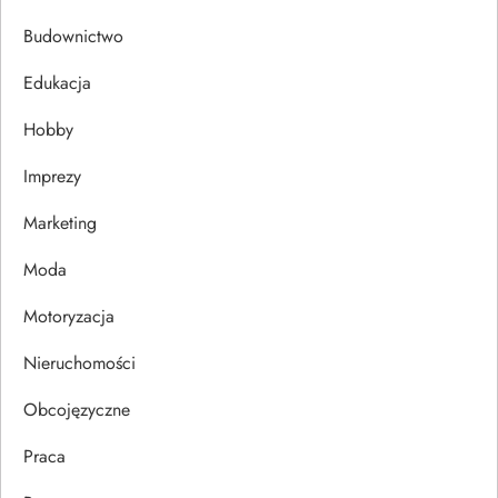
c
Budownictwo
j
Edukacja
Hobby
a
Imprezy
w
Marketing
p
Moda
i
Motoryzacja
s
Nieruchomości
u
Obcojęzyczne
Praca