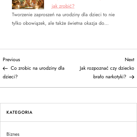
jak zrobić?
Tworzenie zaproszeń na urodziny dla dzieci to nie
tylko obowiązek, ale także świetna okazja do…
N
Previous
N
Previous
Next
Post
P
Co zrobic na urodziny dla
Jak rozpoznać czy dziecko
a
dzieci?
brało narkotyki?
w
i
KATEGORIA
g
a
Biznes