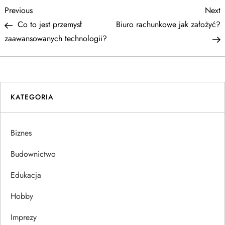
N
Previous
N
Previous
Next
Post
P
Co to jest przemysł
Biuro rachunkowe jak założyć?
a
zaawansowanych technologii?
w
i
KATEGORIA
g
a
Biznes
c
Budownictwo
j
Edukacja
Hobby
a
Imprezy