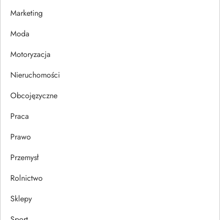
w
Marketing
p
Moda
i
Motoryzacja
s
Nieruchomości
u
Obcojęzyczne
Praca
Prawo
Przemysł
Rolnictwo
Sklepy
Sport