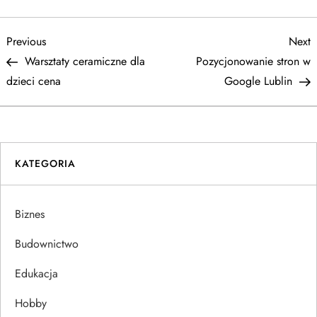
N
Previous
N
Previous
Next
Post
P
Warsztaty ceramiczne dla
Pozycjonowanie stron w
a
dzieci cena
Google Lublin
w
i
KATEGORIA
g
a
Biznes
c
Budownictwo
j
Edukacja
Hobby
a