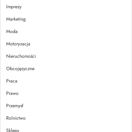
Imprezy
w
Marketing
p
Moda
i
Motoryzacja
s
Nieruchomości
u
Obcojęzyczne
Praca
Prawo
Przemysł
Rolnictwo
Sklepy