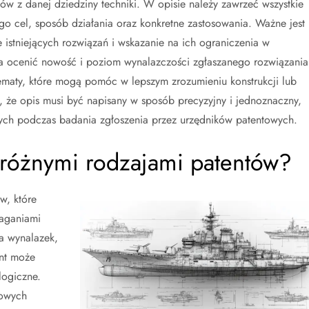
tów z danej dziedziny techniki. W opisie należy zawrzeć wszystkie
ego cel, sposób działania oraz konkretne zastosowania. Ważne jest
ie istniejących rozwiązań i wskazanie na ich ograniczenia w
la ocenić nowość i poziom wynalazczości zgłaszanego rozwiązania
ematy, które mogą pomóc w lepszym zrozumieniu konstrukcji lub
, że opis musi być napisany w sposób precyzyjny i jednoznaczny,
nych podczas badania zgłoszenia przez urzędników patentowych.
 różnymi rodzajami patentów?
w, które
maganiami
a wynalazek,
ent może
logiczne.
nowych