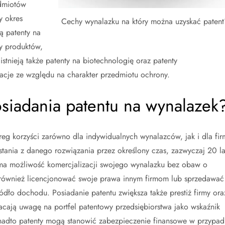
edmiotów
y okres
Cechy wynalazku na który można uzyskać patent
ą patenty na
ty produktów,
stnieją także patenty na biotechnologię oraz patenty
lacje ze względu na charakter przedmiotu ochrony.
posiadania patentu na wynalazek
reg korzyści zarówno dla indywidualnych wynalazców, jak i dla fir
tania z danego rozwiązania przez określony czas, zazwyczaj 20 la
u ma możliwość komercjalizacji swojego wynalazku bez obaw o
 również licencjonować swoje prawa innym firmom lub sprzedawać
dło dochodu. Posiadanie patentu zwiększa także prestiż firmy ora
racają uwagę na portfel patentowy przedsiębiorstwa jako wskaźnik
nadto patenty mogą stanowić zabezpieczenie finansowe w przypad