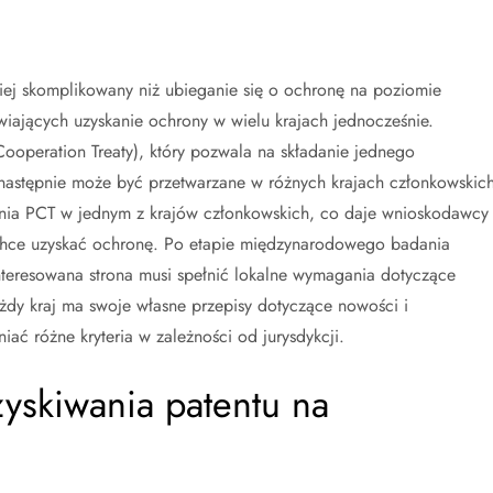
iej skomplikowany niż ubieganie się o ochronę na poziomie
iwiających uzyskanie ochrony w wielu krajach jednocześnie.
Cooperation Treaty), który pozwala na składanie jednego
astępnie może być przetwarzane w różnych krajach członkowskic
szenia PCT w jednym z krajów członkowskich, co daje wnioskodawcy
h chce uzyskać ochronę. Po etapie międzynarodowego badania
interesowana strona musi spełnić lokalne wymagania dotyczące
ażdy kraj ma swoje własne przepisy dotyczące nowości i
ać różne kryteria w zależności od jurysdykcji.
zyskiwania patentu na