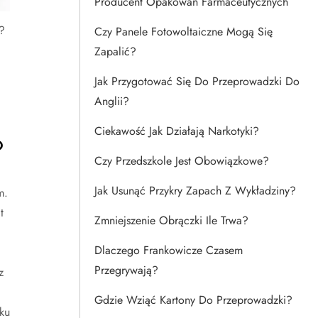
Producent Opakowań Farmaceutycznych
?
Czy Panele Fotowoltaiczne Mogą Się
Zapalić?
Jak Przygotować Się Do Przeprowadzki Do
Anglii?
Ciekawość Jak Działają Narkotyki?
?
Czy Przedszkole Jest Obowiązkowe?
Jak Usunąć Przykry Zapach Z Wykładziny?
m.
t
Zmniejszenie Obrączki Ile Trwa?
Dlaczego Frankowicze Czasem
Przegrywają?
z
Gdzie Wziąć Kartony Do Przeprowadzki?
ku