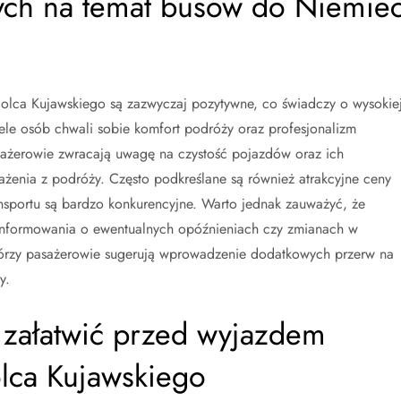
nych na temat busów do Niemie
lca Kujawskiego są zazwyczaj pozytywne, co świadczy o wysokie
le osób chwali sobie komfort podróży oraz profesjonalizm
asażerowie zwracają uwagę na czystość pojazdów oraz ich
enia z podróży. Często podkreślane są również atrakcyjne ceny
nsportu są bardzo konkurencyjne. Warto jednak zauważyć, że
 informowania o ewentualnych opóźnieniach czy zmianach w
którzy pasażerowie sugerują wprowadzenie dodatkowych przerw na
y.
a załatwić przed wyjazdem
lca Kujawskiego