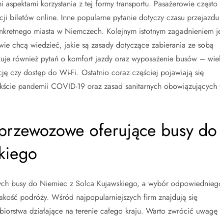
 aspektami korzystania z tej formy transportu. Pasażerowie często
ji biletów online. Inne popularne pytanie dotyczy czasu przejazdu
nkretnego miasta w Niemczech. Kolejnym istotnym zagadnieniem je
ie chcą wiedzieć, jakie są zasady dotyczące zabierania ze sobą
kuje również pytań o komfort jazdy oraz wyposażenie busów – wie
cję czy dostęp do Wi-Fi. Ostatnio coraz częściej pojawiają się
kście pandemii COVID-19 oraz zasad sanitarnych obowiązujących
y przewozowe oferujące busy do
kiego
ących busy do Niemiec z Solca Kujawskiego, a wybór odpowiednieg
kość podróży. Wśród najpopularniejszych firm znajdują się
ębiorstwa działające na terenie całego kraju. Warto zwrócić uwagę