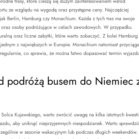
rodne trasy, które cieszą się dużym zainteresowaniem wśród
portu ze względu na wygodę oraz przystępne ceny. Najczęściej
e jak Berlin, Hamburg czy Monachium. Każda z tych tras ma swoje
stów oraz osoby podróżujące w celach zawodowych. W przypadku
uralną oraz liczne zabytki, które warto zobaczyć. Z kolei Hamburg
st jednym z największych w Europie. Monachium natomiast przyciąg
ą regularnie, co sprawia, że można łatwo dopasować termin wyjazd
ed podróżą busem do Niemiec 
olca Kujawskiego, warto zwrócić uwagę na kilka istotnych kwestii
jazdu, aby uniknąć nieprzyjemnych niespodzianek. Warto sprawdzi
zczególnie w sezonie wakacyjnym lub podczas długich weekendów.