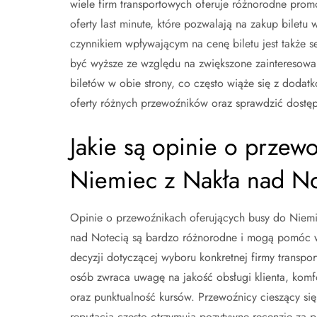
wiele firm transportowych oferuje różnorodne promo
oferty last minute, które pozwalają na zakup biletu
czynnikiem wpływającym na cenę biletu jest także 
być wyższe ze względu na zwiększone zainteresow
biletów w obie strony, co często wiąże się z doda
oferty różnych przewoźników oraz sprawdzić dostę
Jakie są opinie o przew
Niemiec z Nakła nad No
Opinie o przewoźnikach oferujących busy do Niemi
nad Notecią są bardzo różnorodne i mogą pomóc 
decyzji dotyczącej wyboru konkretnej firmy transpo
osób zwraca uwagę na jakość obsługi klienta, komf
oraz punktualność kursów. Przewoźnicy cieszący si
reputacją często otrzymują pozytywne recenzje za p