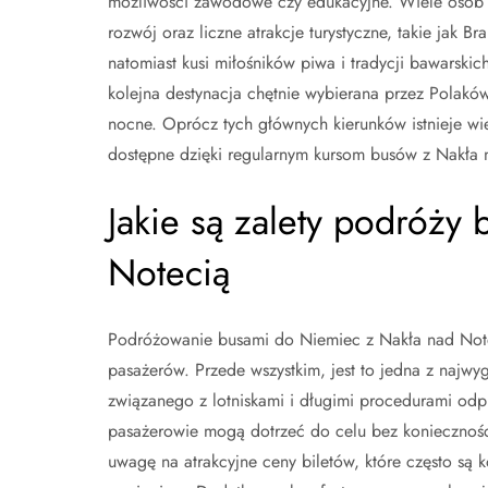
możliwości zawodowe czy edukacyjne. Wiele osób 
rozwój oraz liczne atrakcje turystyczne, takie ja
natomiast kusi miłośników piwa i tradycji bawarskic
kolejna destynacja chętnie wybierana przez Polaków
nocne. Oprócz tych głównych kierunków istnieje wi
dostępne dzięki regularnym kursom busów z Nakła 
Jakie są zalety podróży
Notecią
Podróżowanie busami do Niemiec z Nakła nad Noteci
pasażerów. Przede wszystkim, jest to jedna z najwyg
związanego z lotniskami i długimi procedurami odp
pasażerowie mogą dotrzeć do celu bez koniecznośc
uwagę na atrakcyjne ceny biletów, które często s