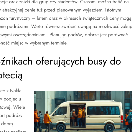
cje oraz zniżki dla grup czy studentów. Czasami można trafić na
 w atrakcyjnej cenie tuż przed planowanym wyjazdem. Istotnym
sezon turystyczny – latem oraz w okresach świątecznych ceny mogą
anie podróżami. Warto również zwrócić uwagę na możliwość zaku
tkowymi oszczędnościami. Planując podróż, dobrze jest porównać
pność miejsc w wybranym terminie.
oźnikach oferujących busy do
tecią
ec z Nakła
w podjęciu
rtowej. Wiele
ort podróży
ę dobrą
rofesjonalizm