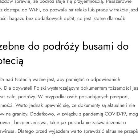
dów sprawia, że podróż staje się przyjemnością. Pasażerowie
z dostępu do Wi-Fi, co pozwala na relaks lub pracę w trakcie jazd
lości bagażu bez dodatkowych opłat, co jest istotne dla osób
rzebne do podróży busami do
tecią
ła nad Notecią ważne jest, aby pamiętać o odpowiednich
. Dla obywateli Polski wystarczającym dokumentem tożsamości jes
zas całej podróży. W przypadku osób posiadających paszport,
ości. Warto jednak upewnić się, że dokumenty są aktualne i nie
ów na granicy. Dodatkowo, w związku z pandemią COVID-19, mog
ia i bezpieczeństwa, takie jak posiadanie zaświadczenia o
awirusa. Dlatego przed wyjazdem warto sprawdzić aktualne przepi