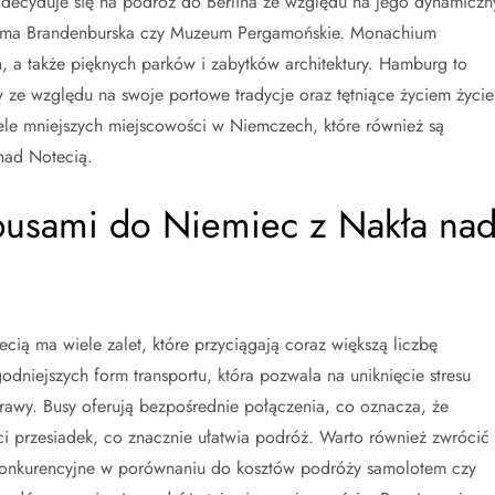
decyduje się na podróż do Berlina ze względu na jego dynamiczn
k Brama Brandenburska czy Muzeum Pergamońskie. Monachium
h, a także pięknych parków i zabytków architektury. Hamburg to
 ze względu na swoje portowe tradycje oraz tętniące życiem życie
ele mniejszych miejscowości w Niemczech, które również są
nad Notecią.
 busami do Niemiec z Nakła na
ą ma wiele zalet, które przyciągają coraz większą liczbę
odniejszych form transportu, która pozwala na uniknięcie stresu
rawy. Busy oferują bezpośrednie połączenia, co oznacza, że
i przesiadek, co znacznie ułatwia podróż. Warto również zwrócić
ą konkurencyjne w porównaniu do kosztów podróży samolotem czy