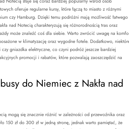
 Notecią staje się coraz bardziej popularny wśród osób
owych oferuje regularne kursy, które łączą to miasto z różnymi
chium czy Hamburg. Dzięki temu podróżni mają możliwość łatwego 
ła nad Notecią charakteryzują się różnorodnością tras oraz
ażdy może znaleźć coś dla siebie. Warto zwrócić uwagę na komfo
osażone w klimatyzację oraz wygodne fotele. Dodatkowo, niektór
i czy gniazdka elektryczne, co czyni podróż jeszcze bardziej
akcyjnych promocji i rabatów, które pozwalają zaoszczędzić na
a busy do Niemiec z Nakła nad
cią mogą się znacznie różnić w zależności od przewoźnika oraz
ło 150 zł do 300 zł w jedną stronę, jednak warto pamiętać, że