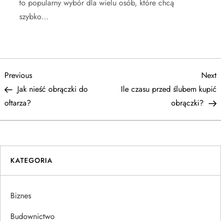
to popularny wybór dla wielu osób, które chcą
szybko…
N
Previous
N
Previous
Next
Post
P
Jak nieść obrączki do
Ile czasu przed ślubem kupić
a
ołtarza?
obrączki?
w
i
KATEGORIA
g
a
Biznes
c
Budownictwo