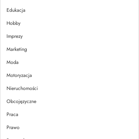
j
Edukacja
Hobby
a
Imprezy
w
Marketing
p
Moda
i
Motoryzacja
s
Nieruchomości
u
Obcojęzyczne
Praca
Prawo