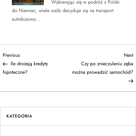
Wybierając się w podróż z Polski
do Niemiec, wiele osób decyduje się na transport
autobusowy…
N
Previous
N
Previous
Next
Post
P
Ile drożeją kredyty
Czy po znieczuleniu zęba
a
hipoteczne?
można prowadzić samochód?
w
i
g
KATEGORIA
a