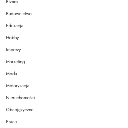
Biznes
c
Budownictwo
j
Edukacja
a
Hobby
w
Imprezy
p
Marketing
i
Moda
s
Motoryzacja
u
Nieruchomości
Obcojęzyczne
Praca