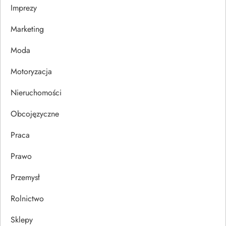
Imprezy
w
Marketing
p
Moda
i
Motoryzacja
s
Nieruchomości
u
Obcojęzyczne
Praca
Prawo
Przemysł
Rolnictwo
Sklepy