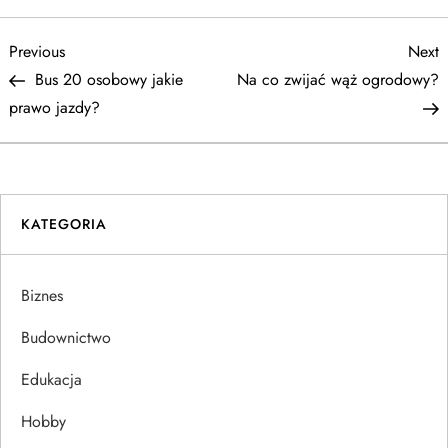
N
Previous
N
Previous
Next
Post
P
Bus 20 osobowy jakie
Na co zwijać wąż ogrodowy?
a
prawo jazdy?
w
i
KATEGORIA
g
a
Biznes
c
Budownictwo
j
Edukacja
Hobby
a