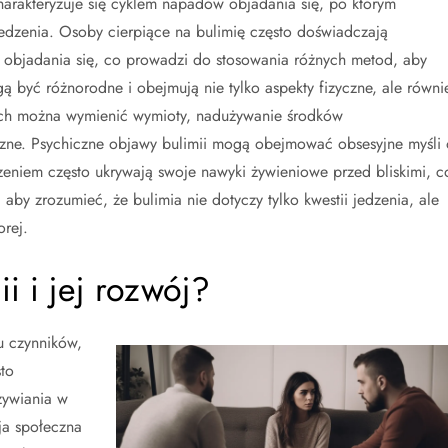
harakteryzuje się cyklem napadów objadania się, po którym
edzenia. Osoby cierpiące na bulimię często doświadczają
 objadania się, co prowadzi do stosowania różnych metod, aby
 być różnorodne i obejmują nie tylko aspekty fizyczne, ale równi
ych można wymienić wymioty, nadużywanie środków
czne. Psychiczne objawy bulimii mogą obejmować obsesyjne myśli 
eniem często ukrywają swoje nawyki żywieniowe przed bliskimi, c
aby zrozumieć, że bulimia nie dotyczy tylko kwestii jedzenia, ale
orej.
i i jej rozwój?
u czynników,
to
żywiania w
sja społeczna