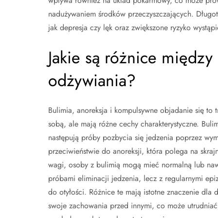
wpływa również na układ pokarmowy, co może prow
nadużywaniem środków przeczyszczających. Długot
jak depresja czy lęk oraz zwiększone ryzyko wystąp
Jakie są różnice między
odżywiania?
Bulimia, anoreksja i kompulsywne objadanie się to 
sobą, ale mają różne cechy charakterystyczne. Buli
następują próby pozbycia się jedzenia poprzez wy
przeciwieństwie do anoreksji, która polega na skraj
wagi, osoby z bulimią mogą mieć normalną lub naw
próbami eliminacji jedzenia, lecz z regularnymi ep
do otyłości. Różnice te mają istotne znaczenie dla 
swoje zachowania przed innymi, co może utrudniać 