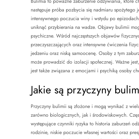
Bulimia to poważne zaburzenie odżywiania, które c
następuje próba pozbycia się nadmiaru spożytego j
intensywnego poczucia winy i wstydu po epizodach
uniknąć przybierania na wadze. Objawy bulimii mogą
psychiczne. Wśród najczęstszych objawów fizyczn
przeczyszczających oraz intensywne ćwiczenia fizy
jedzeniu oraz niską samoocenę. Osoby z tym zaburz
może prowadzić do izolacji społecznej. Ważne jest, 
jest także związana z emocjami i psychiką osoby ch
Jakie są przyczyny bulimi
Przyczyny bulimii są złożone i mogą wynikać z wiel
zarówno biologicznych, jak i środowiskowych. Częs
występujące czynniki ryzyka to historia zaburzeń od
rodzinie, niskie poczucie własnej wartości oraz pre