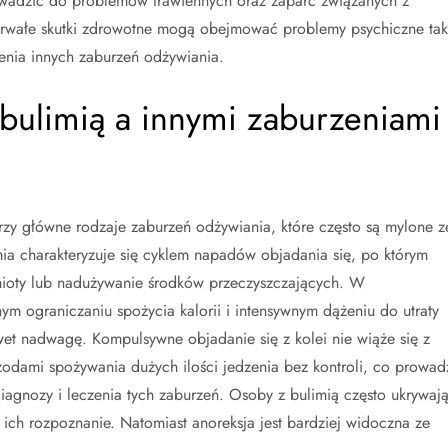
adzić do problemów trawiennych oraz zaparć związanych z
rwałe skutki zdrowotne mogą obejmować problemy psychiczne tak
ienia innych zaburzeń odżywiania.
 bulimią a innymi zaburzeniami
trzy główne rodzaje zaburzeń odżywiania, które często są mylone z
mia charakteryzuje się cyklem napadów objadania się, po którym
mioty lub nadużywanie środków przeczyszczających. W
nym ograniczaniu spożycia kalorii i intensywnym dążeniu do utraty
et nadwagę. Kompulsywne objadanie się z kolei nie wiąże się z
izodami spożywania dużych ilości jedzenia bez kontroli, co prowad
diagnozy i leczenia tych zaburzeń. Osoby z bulimią często ukrywaj
ich rozpoznanie. Natomiast anoreksja jest bardziej widoczna ze