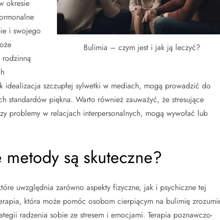
w okresie
hormonalne
ie i swojego
może
Bulimia – czym jest i jak ją leczyć?
 rodzinną
ch
ak idealizacja szczupłej sylwetki w mediach, mogą prowadzić do
ch standardów piękna. Warto również zauważyć, że stresujące
y czy problemy w relacjach interpersonalnych, mogą wywołać lub
ie metody są skuteczne?
tóre uwzględnia zarówno aspekty fizyczne, jak i psychiczne tej
terapia, która może pomóc osobom cierpiącym na bulimię zrozumi
tegii radzenia sobie ze stresem i emocjami. Terapia poznawczo-