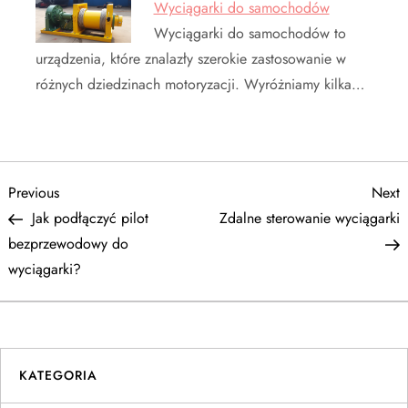
Wyciągarki do samochodów
Wyciągarki do samochodów to
urządzenia, które znalazły szerokie zastosowanie w
różnych dziedzinach motoryzacji. Wyróżniamy kilka…
N
Previous
N
Previous
Next
Post
P
Jak podłączyć pilot
Zdalne sterowanie wyciągarki
a
bezprzewodowy do
wyciągarki?
w
i
g
KATEGORIA