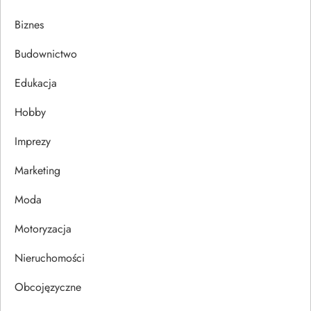
a
Biznes
c
Budownictwo
j
Edukacja
a
Hobby
w
Imprezy
p
Marketing
i
Moda
s
Motoryzacja
u
Nieruchomości
Obcojęzyczne