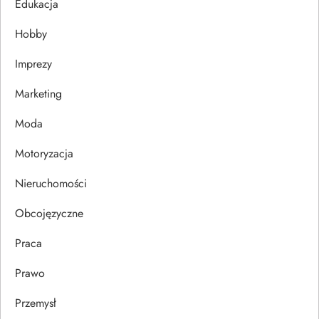
Edukacja
j
Hobby
a
Imprezy
w
Marketing
p
Moda
Motoryzacja
i
Nieruchomości
s
Obcojęzyczne
u
Praca
Prawo
Przemysł