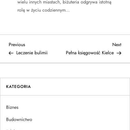
wielu innych miastach, biżuteria odgrywa istotną
rolę w życiu codziennym…
N
Previous
Next
Previous
Next
Post
Post
Leczenie bulimii
Pełna księgowość Kielce
a
w
i
KATEGORIA
g
Biznes
a
Budownictwo
c