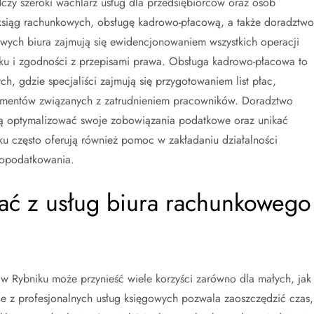
dczy szeroki wachlarz usług dla przedsiębiorców oraz osób
ksiąg rachunkowych, obsługę kadrowo-płacową, a także doradztwo
ych biura zajmują się ewidencjonowaniem wszystkich operacji
u i zgodności z przepisami prawa. Obsługa kadrowo-płacowa to
ch, gdzie specjaliści zajmują się przygotowaniem list płac,
umentów związanych z zatrudnieniem pracowników. Doradztwo
hcą optymalizować swoje zobowiązania podatkowe oraz unikać
u często oferują również pomoc w zakładaniu działalności
 opodatkowania.
tać z usług biura rachunkowego
w Rybniku może przynieść wiele korzyści zarówno dla małych, jak 
ie z profesjonalnych usług księgowych pozwala zaoszczędzić czas,