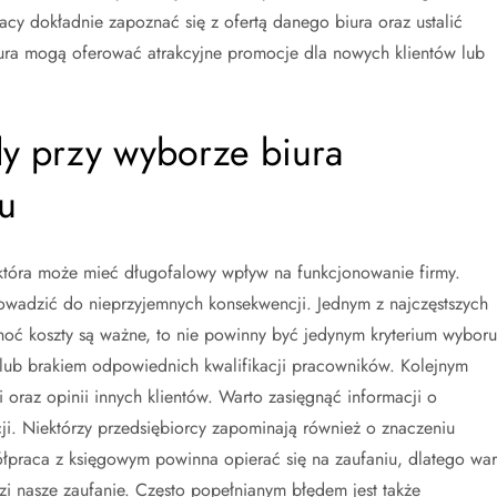
acy dokładnie zapoznać się z ofertą danego biura oraz ustalić
iura mogą oferować atrakcyjne promocje dla nowych klientów lub
ędy przy wyborze biura
u
tóra może mieć długofalowy wpływ na funkcjonowanie firmy.
rowadzić do nieprzyjemnych konsekwencji. Jednym z najczęstszych
hoć koszty są ważne, to nie powinny być jedynym kryterium wyboru
g lub brakiem odpowiednich kwalifikacji pracowników. Kolejnym
 oraz opinii innych klientów. Warto zasięgnąć informacji o
ji. Niektórzy przedsiębiorcy zapominają również o znaczeniu
ółpraca z księgowym powinna opierać się na zaufaniu, dlatego war
zi nasze zaufanie. Często popełnianym błędem jest także