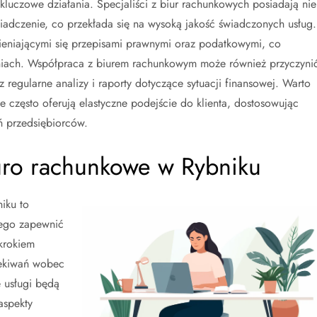
kluczowe działania. Specjaliści z biur rachunkowych posiadają nie
wiadczenie, co przekłada się na wysoką jakość świadczonych usług.
eniającymi się przepisami prawnymi oraz podatkowymi, co
eniach. Współpraca z biurem rachunkowym może również przyczyni
 regularne analizy i raporty dotyczące sytuacji finansowej. Warto
 często oferują elastyczne podejście do klienta, dostosowując
ń przedsiębiorców.
iuro rachunkowe w Rybniku
iku to
cego zapewnić
krokiem
zekiwań wobec
e usługi będą
aspekty