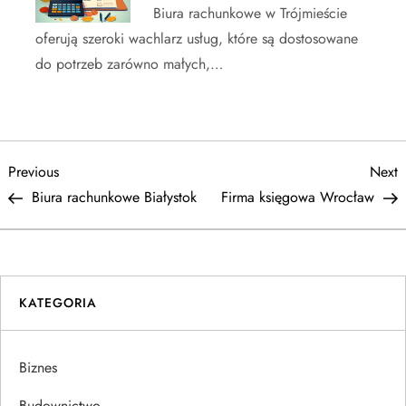
Biura rachunkowe w Trójmieście
oferują szeroki wachlarz usług, które są dostosowane
do potrzeb zarówno małych,…
N
Previous
N
Previous
Next
Post
P
Biura rachunkowe Białystok
Firma księgowa Wrocław
a
w
i
KATEGORIA
g
Biznes
a
Budownictwo