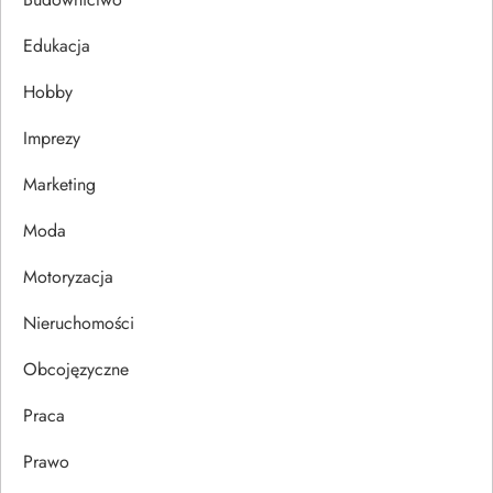
c
Edukacja
j
Hobby
a
Imprezy
w
Marketing
p
Moda
Motoryzacja
i
Nieruchomości
s
Obcojęzyczne
u
Praca
Prawo