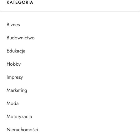
KATEGORIA
g
a
Biznes
c
Budownictwo
j
Edukacja
Hobby
a
Imprezy
w
Marketing
p
Moda
i
Motoryzacja
s
Nieruchomości