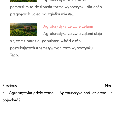
pomorskim to doskonała forma wypoczynku dla osób
pragnących uciec od zgiełku miasta…
Agroturystyka ze zwierzętami
Agroturystyka ze zwierzętami staje
się coraz bardziej popularna wśród osób
poszukujących alternatywnych form wypoczynku.
Tego…
N
Previous
N
Previous
Next
Post
P
Agroturystyka gdzie warto
Agroturystyka nad jeziorem
a
pojechać?
w