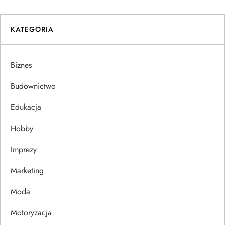
i
KATEGORIA
g
a
Biznes
c
Budownictwo
j
Edukacja
Hobby
a
Imprezy
w
Marketing
p
Moda
i
Motoryzacja