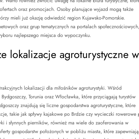
. Warto również zwrócić uwagę na lokalne biura turystyczne, któr
h ofertach oraz promocjach. Osoby planujące wyjazd mogą także
tórzy mieli już okazję odwiedzić region Kujawsko-Pomorskie.
rnetowych oraz grup tematycznych na portalach społecznościowych
yboru najlepszego miejsca do wypoczynku.
ze lokalizacje agroturystyczne w
trakcyjnych lokalizacji dla miłośników agroturystyki. Wśród
 Bydgoszczy, Torunia oraz Włocławka, które przyciągają turystów
dgoszczy znajdują się liczne gospodarstwa agroturystyczne, które
akcje, takie jak spływy kajakowe po Brdzie czy wycieczki rowerowe 
wki i słynnych pierników, również ma wiele do zaoferowania w
z oferty gospodarstw położonych w pobliżu miasta, które zapewniają