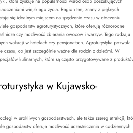
yki, która zyskuje na popularności wśród osób poszukujących
wiadczeniami wiejskiego życia. Region ten, znany z pięknych
 staje się idealnym miejscem na spędzenie czasu w otoczeniu
ele gospodarstw agroturystycznych, które oferują różnorodne
mieślnicze czy możliwość zbierania owoców i warzyw. Tego rodzaju
nych wakacji w hotelach czy pensjonatach. Agroturystyka pozwala
ie czasu, co jest szczególnie ważne dla rodzin z dziećmi. W
pecjałów kulinarnych, które są często przygotowywane z produktó
groturystyka w Kujawsko-
oclegi w urokliwych gospodarstwach, ale także szereg atrakcji, któ
iele gospodarstw oferuje możliwość uczestniczenia w codziennych