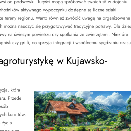
wsi od podszewki. Turyści mogą spróbować swoich sił w dojeniu
a miłośników aktywnego wypoczynku dostępne są liczne szlaki
ze tereny regionu. Warto również zwrócić uwagę na organizowane
ch można nauczyć się przygotowywać tradycyjne potrawy. Dla dzie
awy na świeżym powietrzu czy spotkania ze zwierzętami. Niektóre
nisk czy grilli, co sprzyja integracji i wspólnemu spędzaniu czasu
groturystykę w Kujawsko-
zja, która
słu. Przede
osób
ych kurortów.
 życia
ntensywnym