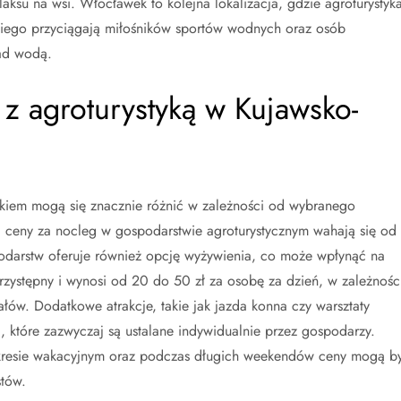
laksu na wsi. Włocławek to kolejna lokalizacja, gdzie agroturystyk
skiego przyciągają miłośników sportów wodnych oraz osób
ad wodą.
 z agroturystyką w Kujawsko-
skiem mogą się znacznie różnić w zależności od wybranego
j ceny za nocleg w gospodarstwie agroturystycznym wahają się od
darstw oferuje również opcję wyżywienia, co może wpłynąć na
przystępny i wynosi od 20 do 50 zł za osobę za dzień, w zależnośc
łów. Dodatkowe atrakcje, takie jak jazda konna czy warsztaty
 które zazwyczaj są ustalane indywidualnie przez gospodarzy.
kresie wakacyjnym oraz podczas długich weekendów ceny mogą b
stów.