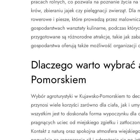
pracach rolnych, co pozwala na poznanie życia na 
krów, zbieraniu jajek czy pielęgnacji zwierząt. Dl
rowerowe i piesze, które prowadzą przez malownic
gospodarstwach warsztaty kulinarne, podczas który
przygotowane są różnorodne atrakcje, takie jak zab
gospodarstwa oferują także możliwość organizacji og
Dlaczego warto wybrać a
Pomorskiem
Wybór agroturystyki w Kujawsko-Pomorskiem to decy
przynosi wiele korzyści zarówno dla ciała, jak i umy
wszystkim jest to doskonała forma wypoczynku dla 
pragnących uciec od miejskiego zgiełku i zatłoczon
Kontakt z naturą oraz spokojna atmosfera wiejskiego
pozwalają na regenerację sił i odprężenie się po i