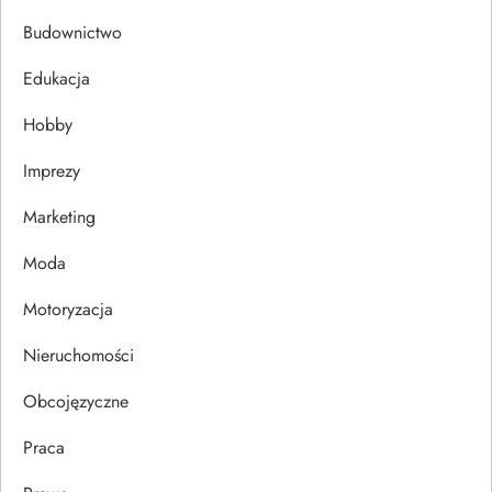
c
Budownictwo
j
Edukacja
Hobby
a
Imprezy
w
Marketing
p
Moda
i
Motoryzacja
s
Nieruchomości
u
Obcojęzyczne
Praca