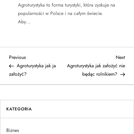
Agroturystyka to forma turystyki, która zyskuje na
popularności w Polsce i na całym świecie.
Aby…
N
Previous
Next
Previous
Next
Post
Post
Agroturystyka jak ja
Agroturystyka jak założyć nie
a
założyć?
będąc rolnikiem?
w
i
KATEGORIA
g
a
Biznes