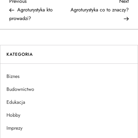
N
Previous
Next
Previous
Next
Post
Post
Agroturystyka kto
Agroturystyka co to znaczy?
a
prowadzi?
w
i
KATEGORIA
g
a
Biznes
c
Budownictwo
j
Edukacja
Hobby
a
Imprezy
w