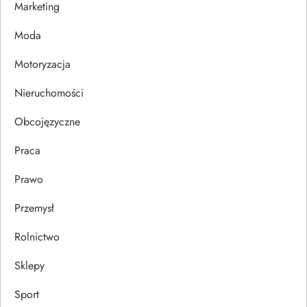
Marketing
p
Moda
i
Motoryzacja
s
Nieruchomości
u
Obcojęzyczne
Praca
Prawo
Przemysł
Rolnictwo
Sklepy
Sport