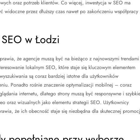
wych oraz potrzeb klientów. Co więcej, inwestycja w SEO ma
yć widoczne przez dłuższy czas nawet po zakończeniu współpracy 
y SEO w Łodzi
sprawia, że agencje muszą być na bieżąco z najnowszymi trendami 
teresowanie lokalnym SEO, które staje się kluczowym elementem
 wyszukiwania są coraz bardziej istotne dla użytkowników
iu. Ponadto rośnie znaczenie optymalizacji mobilnej – coraz
lądania internetu, dlatego strony muszą być responsywne i szybkie
eo oraz wizualnych jako elementu strategii SEO. Użytkownicy
prawia, że ich obecność staje się niezbędna dla skutecznej promocj
ędy popełniane przy wyborze