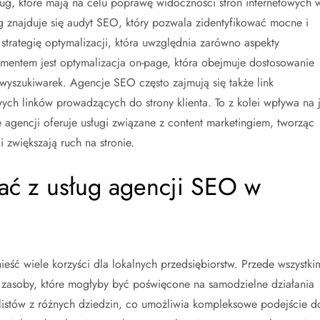
ług, które mają na celu poprawę widoczności stron internetowych 
znajduje się audyt SEO, który pozwala zidentyfikować mocne i
strategię optymalizacji, która uwzględnia zarówno aspekty
ementem jest optymalizacja on-page, która obejmuje dostosowanie
wyszukiwarek. Agencje SEO często zajmują się także link
ch linków prowadzących do strony klienta. To z kolei wpływa na j
agencji oferuje usługi związane z content marketingiem, tworząc
 zwiększają ruch na stronie.
ać z usług agencji SEO w
ść wiele korzyści dla lokalnych przedsiębiorstw. Przede wszystki
 zasoby, które mogłyby być poświęcone na samodzielne działania
istów z różnych dziedzin, co umożliwia kompleksowe podejście d