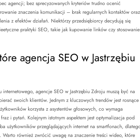
bec agencji; bez sprecyzowanych kryteriów trudno ocenić
rowanie znaczenia komunikacji – brak regularnych kontaktów oraz
enia z efektów działań. Niektórzy przedsiębiorcy decydują się
ieetyczne praktyki SEO, takie jak kupowanie linków czy stosowanie
które agencja SEO w Jastrzębiu
u internetowego, agencje SEO w Jastrzębiu Zdroju muszą być na
pierać swoich klientów. Jednym z kluczowych trendów jest rosnące
żytkowników korzysta z asystentów głosowych, co wymaga
fraz i pytań. Kolejnym istotnym aspektem jest optymalizacja pod
zba użytkowników przeglądających internet na smartfonach, dlateg
. Warto również zwrócić uwagę na znaczenie treści wideo, które