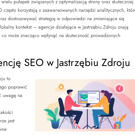
wielu pułapek związanych z optymalizacją strony oraz skuteczniej
 często korzystają z zaawansowanych narzędzi analitycznych, któr
raz dostosowywać strategię w odpowiedzi na zmieniające się
kalny kontekst – agencje działające w Jastrzębiu Zdroju znają
ów, co może znacząco wpłynąć na skuteczność prowadzonych
encję SEO w Jastrzębiu Zdroju
ju to
cego poprawić
ić uwagę na
jakości
ze jest
ywne