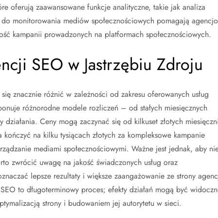
óre oferują zaawansowane funkcje analityczne, takie jak analiza
ia do monitorowania mediów społecznościowych pomagają agencj
zność kampanii prowadzonych na platformach społecznościowych.
encji SEO w Jastrzębiu Zdroju
 się znacznie różnić w zależności od zakresu oferowanych usług
ponuje różnorodne modele rozliczeń – od stałych miesięcznych
 działania. Ceny mogą zaczynać się od kilkuset złotych miesięczn
a kończyć na kilku tysiącach złotych za kompleksowe kampanie
zarządzanie mediami społecznościowymi. Ważne jest jednak, aby ni
arto zwrócić uwagę na jakość świadczonych usług oraz
naczać lepsze rezultaty i większe zaangażowanie ze strony agencj
 SEO to długoterminowy proces; efekty działań mogą być widoczn
tymalizacją strony i budowaniem jej autorytetu w sieci.