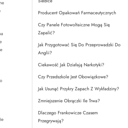
Siedlce
ne
e
Producent Opakowań Farmaceutycznych
Czy Panele Fotowoltaiczne Mogą Się
Zapalić?
na
e
Jak Przygotować Się Do Przeprowadzki Do
le
Anglii?
Ciekawość Jak Działają Narkotyki?
Czy Przedszkole Jest Obowiązkowe?
do
Jak Usunąć Przykry Zapach Z Wykładziny?
Zmniejszenie Obrączki Ile Trwa?
Dlaczego Frankowicze Czasem
że
Przegrywają?