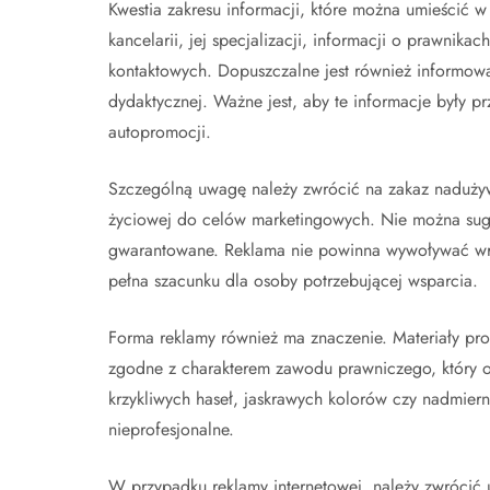
Kwestia zakresu informacji, które można umieścić w 
kancelarii, jej specjalizacji, informacji o prawnika
kontaktowych. Dopuszczalne jest również informowan
dydaktycznej. Ważne jest, aby te informacje były p
autopromocji.
Szczególną uwagę należy zwrócić na zakaz nadużywan
życiowej do celów marketingowych. Nie można suge
gwarantowane. Reklama nie powinna wywoływać wraż
pełna szacunku dla osoby potrzebującej wsparcia.
Forma reklamy również ma znaczenie. Materiały pr
zgodne z charakterem zawodu prawniczego, który opi
krzykliwych haseł, jaskrawych kolorów czy nadmie
nieprofesjonalne.
W przypadku reklamy internetowej, należy zwrócić u