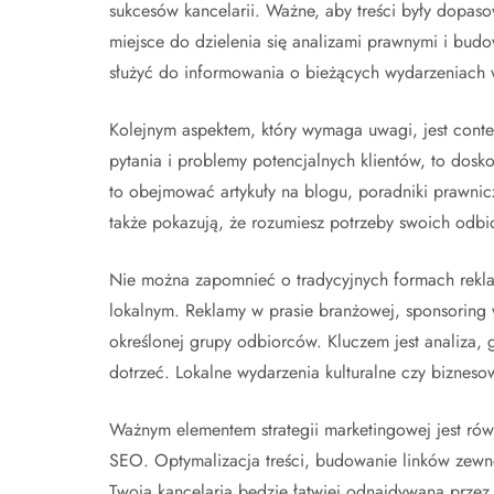
sukcesów kancelarii. Ważne, aby treści były dopaso
miejsce do dzielenia się analizami prawnymi i bu
służyć do informowania o bieżących wydarzeniach 
Kolejnym aspektem, który wymaga uwagi, jest conte
pytania i problemy potencjalnych klientów, to dosk
to obejmować artykuły na blogu, poradniki prawnicze,
także pokazują, że rozumiesz potrzeby swoich odbi
Nie można zapomnieć o tradycyjnych formach rekla
lokalnym. Reklamy w prasie branżowej, sponsoring
określonej grupy odbiorców. Kluczem jest analiza, gd
dotrzeć. Lokalne wydarzenia kulturalne czy biznes
Ważnym elementem strategii marketingowej jest rów
SEO. Optymalizacja treści, budowanie linków zewnęt
Twoja kancelaria będzie łatwiej odnajdywana prze