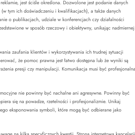
reklamie, jest ściśle określona. Dozwolone jest podanie danych
ch (w tym ich doświadczeniu i kwalifikacjach), a także danych
ie o publikacjach, udziale w konferencjach czy działalności
rzedstawione w sposób rzeczowy i obiektywny, unikając nadmiernej
ia zaufania klientów i wykorzystywania ich trudnej sytuacji
rować, że pomoc prawna jest łatwo dostępna lub że wyniki są
enia presji czy manipulacji. Komunikacja musi być profesjonalna
omocyjne nie powinny być nachalne ani agresywne. Powinny być
era się na powadze, rzetelności i profesjonalizmie. Unikaj
rnego eksponowania symboli, które mogą być odbierane jako
wagę na kilka specyficznych kwestii. Strona internetowa kancelarii