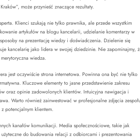
raków”, może przynieść znaczące rezultaty.
rta. Klienci szukają nie tylko prawnika, ale przede wszystkim
ikowanie artykułów na blogu kancelarii, udzielanie komentarzy w
posoby na prezentację wiedzy i doświadczenia. Dzielenie się
uje kancelarię jako lidera w swojej dziedzinie. Nie zapominajmy, ż
o merytoryczna wiedza.
a jest oczywiście strona internetowa. Powinna ona być nie tylko
formatywna. Kluczowe elementy to jasne przedstawienie zakresu
w oraz opinie zadowolonych klientów. Intuicyjna nawigacja i
awa. Warto również zainwestować w profesjonalne zdjęcia zespoł
 z potencjalnym klientem.
 innych kanałów komunikacji. Media społecznościowe, takie jak
 użyteczne do budowania relacji z odbiorcami i prezentowania