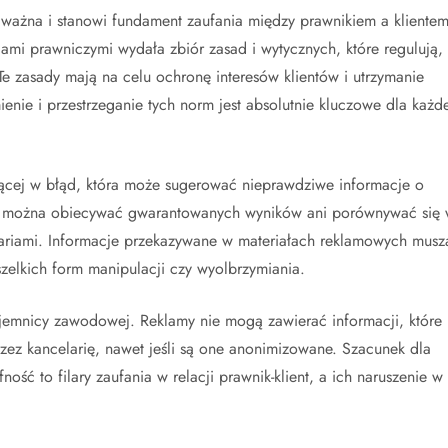
e ważna i stanowi fundament zaufania między prawnikiem a klientem
i prawniczymi wydała zbiór zasad i wytycznych, które regulują,
e zasady mają na celu ochronę interesów klientów i utrzymanie
ie i przestrzeganie tych norm jest absolutnie kluczowe dla każde
ącej w błąd, która może sugerować nieprawdziwe informacje o
 Nie można obiecywać gwarantowanych wyników ani porównywać się
ariami. Informacje przekazywane w materiałach reklamowych musz
zelkich form manipulacji czy wyolbrzymiania.
jemnicy zawodowej. Reklamy nie mogą zawierać informacji, które
ez kancelarię, nawet jeśli są one anonimizowane. Szacunek dla
fność to filary zaufania w relacji prawnik-klient, a ich naruszenie w