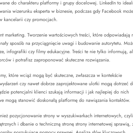
wane do charakteru platformy i grupy docelowej. LinkedIn to ideal
dowania wizerunku eksperta w biznesie, podczas gdy Facebook moż
w kancelarii czy promocjach.
nt marketing. Tworzenie wartościowych treści, które odpowiadają 
onały sposób na przyciągnięcie uwagi i budowanie autorytetu. Moż
 infografiki czy filmy edukacyjne. Treści te nie tylko informują, a
orców i potrafisz zaproponować skuteczne rozwiązania.
my, które wciąż mogą być skuteczne, zwłaszcza w kontekście
 wydarzeń czy nawet dobrze zaprojektowane ulotki mogą dotrzeć 
zie potencjalni klienci szukają informacji i jak najlepiej do nich
owe mogą stanowić doskonałą platformę do nawiązania kontaktów.
nież pozycjonowanie strony w wyszukiwarkach internetowych, czyli
rznych i dbanie o techniczną stronę strony internetowej sprawią, 
z osoby poszukujące pomocy prawnej. Analiza słów kluczowych,