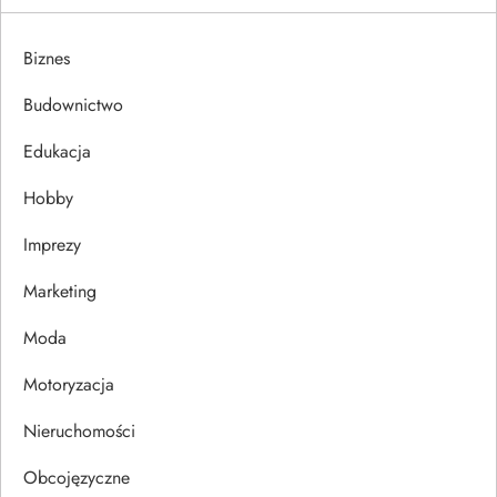
g
a
Biznes
c
Budownictwo
j
Edukacja
Hobby
a
Imprezy
w
Marketing
p
Moda
i
Motoryzacja
s
Nieruchomości
u
Obcojęzyczne