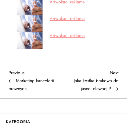
Adwokaci reklama
Adwokaci reklama
Adwokaci reklama
N
Previous
Next
Previous
Next
Post
Post
Marketing kancelarii
Jaka kostka brukowa do
a
prawnych
jasnej elewacji?
w
i
KATEGORIA