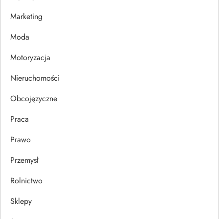
w
Marketing
p
Moda
i
Motoryzacja
s
Nieruchomości
u
Obcojęzyczne
Praca
Prawo
Przemysł
Rolnictwo
Sklepy