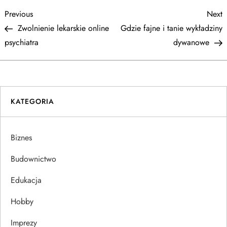
N
Previous
N
Previous
Next
Post
P
Zwolnienie lekarskie online
Gdzie fajne i tanie wykładziny
a
psychiatra
dywanowe
w
i
KATEGORIA
g
a
Biznes
c
Budownictwo
j
Edukacja
Hobby
a
Imprezy