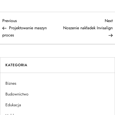
N
Previous
N
Previous
Next
Post
P
Projektowanie maszyn
Noszenie nakładek Invisalign
a
proces
w
i
KATEGORIA
g
a
Biznes
c
Budownictwo
j
Edukacja