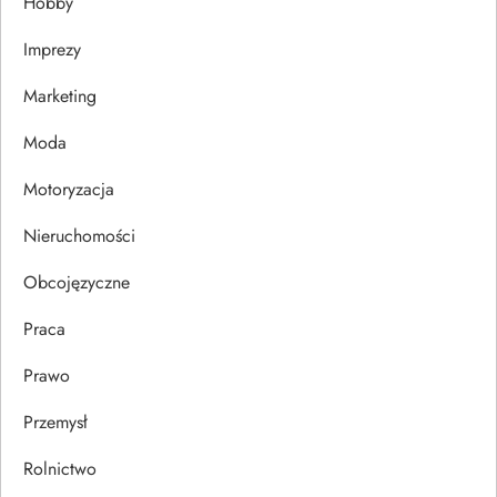
Hobby
a
Imprezy
w
Marketing
p
Moda
i
Motoryzacja
s
Nieruchomości
u
Obcojęzyczne
Praca
Prawo
Przemysł
Rolnictwo