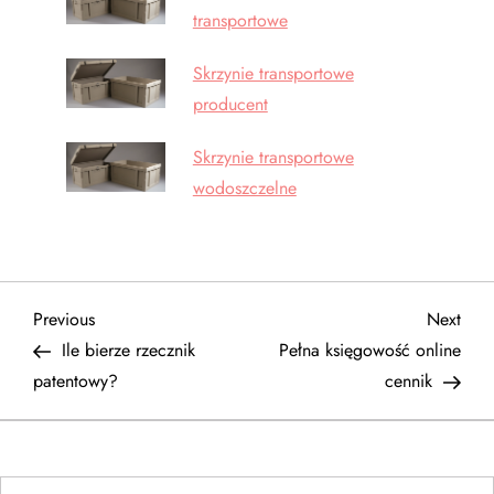
transportowe
Skrzynie transportowe
producent
Skrzynie transportowe
wodoszczelne
N
Previous
Next
Previous
Next
Post
Post
Ile bierze rzecznik
Pełna księgowość online
a
patentowy?
cennik
w
i