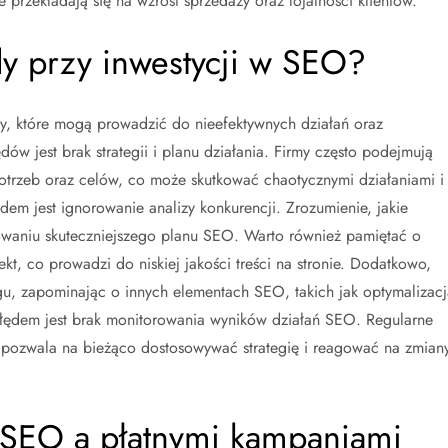
 przekładają się na wzrost sprzedaży oraz lojalności klientów.
ędy przy inwestycji w SEO?
y, które mogą prowadzić do nieefektywnych działań oraz
ów jest brak strategii i planu działania. Firmy często podejmują
otrzeb oraz celów, co może skutkować chaotycznymi działaniami i
em jest ignorowanie analizy konkurencji. Zrozumienie, jakie
owaniu skuteczniejszego planu SEO. Warto również pamiętać o
ekt, co prowadzi do niskiej jakości treści na stronie. Dodatkowo,
ingu, zapominając o innych elementach SEO, takich jak optymalizacj
łędem jest brak monitorowania wyników działań SEO. Regularne
pozwala na bieżąco dostosowywać strategię i reagować na zmian
y SEO a płatnymi kampaniami