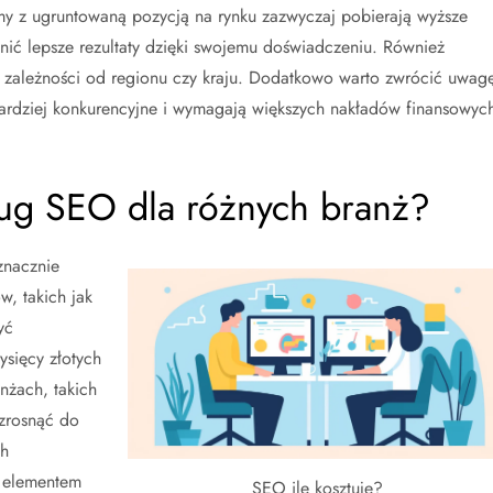
rmy z ugruntowaną pozycją na rynku zazwyczaj pobierają wyższe
nić lepsze rezultaty dzięki swojemu doświadczeniu. Również
w zależności od regionu czy kraju. Dodatkowo warto zwrócić uwag
 bardziej konkurencyjne i wymagają większych nakładów finansowyc
ług SEO dla różnych branż?
znacznie
, takich jak
yć
ysięcy złotych
nżach, takich
zrosnąć do
ch
m elementem
SEO ile kosztuje?