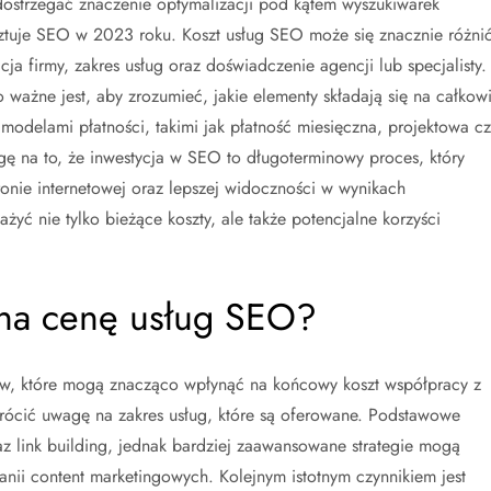
dostrzegać znaczenie optymalizacji pod kątem wyszukiwarek
osztuje SEO w 2023 roku. Koszt usług SEO może się znacznie różni
cja firmy, zakres usług oraz doświadczenie agencji lub specjalisty.
 ważne jest, aby zrozumieć, jakie elementy składają się na całkowi
modelami płatności, takimi jak płatność miesięczna, projektowa cz
ę na to, że inwestycja w SEO to długoterminowy proces, który
ronie internetowej oraz lepszej widoczności w wynikach
yć nie tylko bieżące koszty, ale także potencjalne korzyści
 na cenę usług SEO?
ów, które mogą znacząco wpłynąć na końcowy koszt współpracy z
zwrócić uwagę na zakres usług, które są oferowane. Podstawowe
az link building, jednak bardziej zaawansowane strategie mogą
nii content marketingowych. Kolejnym istotnym czynnikiem jest