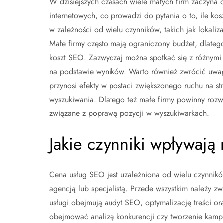
W dzisiejszych czasach wiele małych firm zaczyna 
internetowych, co prowadzi do pytania o to, ile k
w zależności od wielu czynników, takich jak lokaliza
Małe firmy często mają ograniczony budżet, dlatego
koszt SEO. Zazwyczaj można spotkać się z różnymi 
na podstawie wyników. Warto również zwrócić uwag
przynosi efekty w postaci zwiększonego ruchu na st
wyszukiwania. Dlatego też małe firmy powinny rozważ
związane z poprawą pozycji w wyszukiwarkach.
Jakie czynniki wpływają
Cena usług SEO jest uzależniona od wielu czynnik
agencją lub specjalistą. Przede wszystkim należy 
usługi obejmują audyt SEO, optymalizację treści or
obejmować analizę konkurencji czy tworzenie kampa