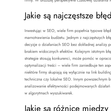
firmy. W dłuższej perspektywie czasowej działania te
Jakie są najczęstsze bł
Inwestując w SEO, wiele firm popełnia typowe błęd
marnotrawienia budżetu. Jednym z najczęstszych błęd
decyzje o działaniach SEO bez dokładnej analizy p
brakiem widocznych efektów. Kolejnym istotnym błęd
strategie stosują konkurenci, może pomóc w oprac
optymalizacji treści – wiele firm zaniedbuje ten asp
niektóre firmy skupiają się wyłącznie na link build
techniczna czy lokalne SEO. Innym powszechnym b
analizowanie efektywności podejmowanych działań 
w algorytmach wyszukiwarek.
Jakie są różnice międz