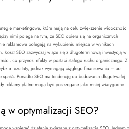
ategie marketingowe, które mają na celu zwiększenie widoczności
iędzy nimi polega na tym, że SEO opiera się na organicznych
nie reklamowe polegają na wykupieniu miejsca w wynikach
h. Koszt SEO zazwyczaj wiąże się z długoterminową inwestycją w
reści, co przynosi efekty w postaci stałego ruchu organicznego. Z
ybkie rezultaty, jednak wymagają ciągłego finansowania – po
ie spaść. Ponadto SEO ma tendencję do budowania długotrwałej
 gdy reklamy płatne mogą być postrzegane jako mniej wiarygodne
ją w optymalizacji SEO?
re mogą wspierać działania związane z optymalizacją SEO. Jednym z