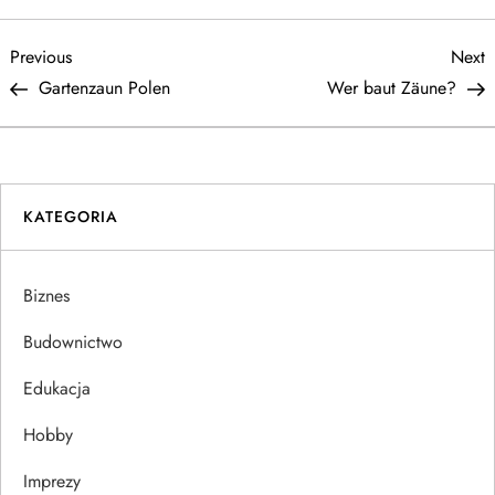
N
Previous
N
Previous
Next
Post
P
Gartenzaun Polen
Wer baut Zäune?
a
w
i
KATEGORIA
g
Biznes
a
Budownictwo
c
Edukacja
j
Hobby
a
Imprezy