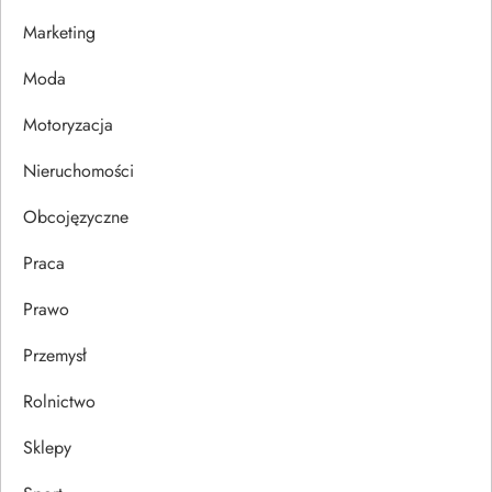
w
Marketing
p
Moda
Motoryzacja
i
Nieruchomości
s
Obcojęzyczne
u
Praca
Prawo
Przemysł
Rolnictwo
Sklepy