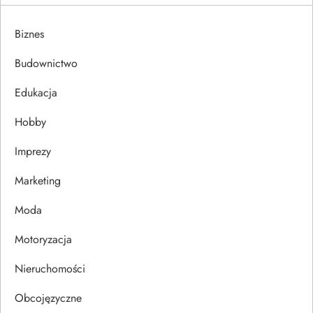
g
Biznes
a
Budownictwo
c
Edukacja
j
Hobby
a
Imprezy
w
Marketing
p
Moda
Motoryzacja
i
Nieruchomości
s
Obcojęzyczne