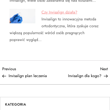
Invisalign, wiele osób zastanawia się nad kosztami…
Czy Invisalign działa?
Invisalign to innowacyjna metoda
ortodontyczna, która zyskuje coraz
większą popularność wśród osób pragnących
poprawić wygląd…
N
Previous
N
Previous
Next
Post
P
Invisalign plan leczenia
Invisalign dla kogo?
a
w
i
KATEGORIA