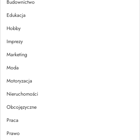
Budownictwo
j
Edukacja
a
Hobby
w
Imprezy
p
Marketing
i
Moda
s
Motoryzacja
u
Nieruchomości
Obcojęzyczne
Praca
Prawo