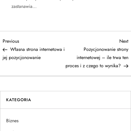
zastanawia…
N
Previous
N
Previous
Next
Post
P
Własna strona internetowa i
Pozycjonowanie strony
a
jej pozycjonowanie
internetowej – ile trwa ten
proces i z czego to wynika?
w
i
g
KATEGORIA
a
Biznes
c