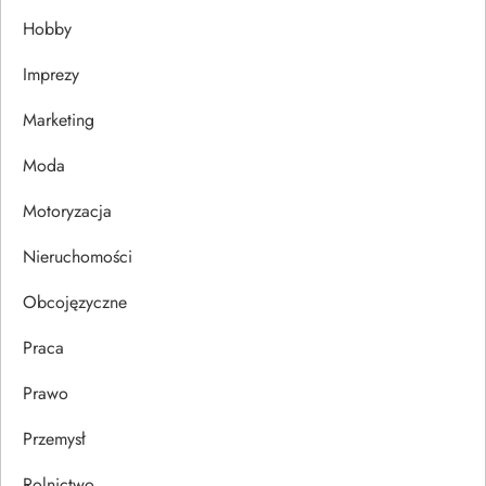
j
Hobby
a
Imprezy
w
Marketing
p
Moda
Motoryzacja
i
Nieruchomości
s
Obcojęzyczne
u
Praca
Prawo
Przemysł
Rolnictwo