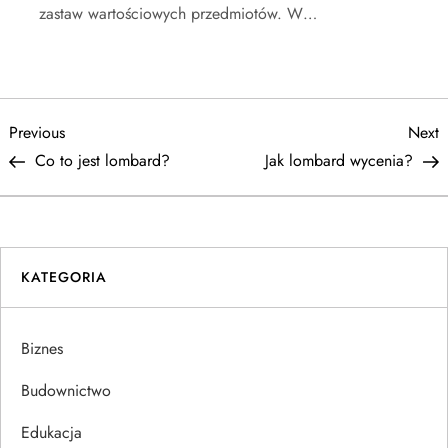
zastaw wartościowych przedmiotów. W…
N
Previous
N
Previous
Next
Post
P
Co to jest lombard?
Jak lombard wycenia?
a
w
i
KATEGORIA
g
Biznes
a
Budownictwo
c
Edukacja