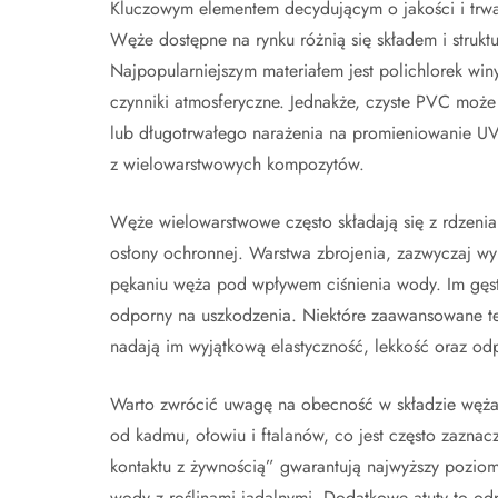
Kluczowym elementem decydującym o jakości i trwał
Węże dostępne na rynku różnią się składem i struktu
Najpopularniejszym materiałem jest polichlorek winy
czynniki atmosferyczne. Jednakże, czyste PVC może
lub długotrwałego narażenia na promieniowanie UV
z wielowarstwowych kompozytów.
Węże wielowarstwowe często składają się z rdzenia
osłony ochronnej. Warstwa zbrojenia, zazwyczaj wyk
pękaniu węża pod wpływem ciśnienia wody. Im gęstsz
odporny na uszkodzenia. Niektóre zaawansowane tec
nadają im wyjątkową elastyczność, lekkość oraz od
Warto zwrócić uwagę na obecność w składzie węża 
od kadmu, ołowiu i ftalanów, co jest często zazn
kontaktu z żywnością” gwarantują najwyższy poziom 
wody z roślinami jadalnymi. Dodatkowe atuty to odp