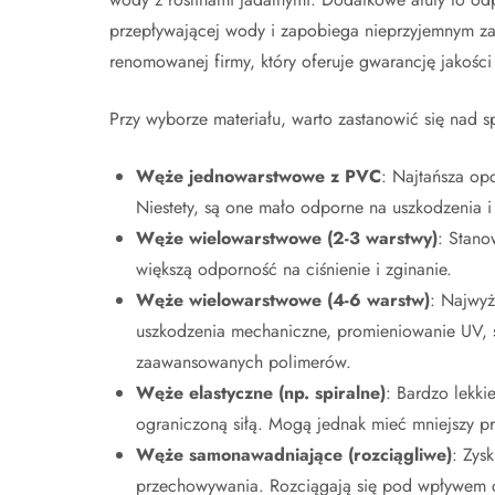
przepływającej wody i zapobiega nieprzyjemnym z
renomowanej firmy, który oferuje gwarancję jakości
Przy wyborze materiału, warto zastanowić się nad s
Węże jednowarstwowe z PVC
: Najtańsza op
Niestety, są one mało odporne na uszkodzenia 
Węże wielowarstwowe (2-3 warstwy)
: Stano
większą odporność na ciśnienie i zginanie.
Węże wielowarstwowe (4-6 warstw)
: Najwyż
uszkodzenia mechaniczne, promieniowanie UV, sk
zaawansowanych polimerów.
Węże elastyczne (np. spiralne)
: Bardzo lekki
ograniczoną siłą. Mogą jednak mieć mniejszy p
Węże samonawadniające (rozciągliwe)
: Zys
przechowywania. Rozciągają się pod wpływem ci