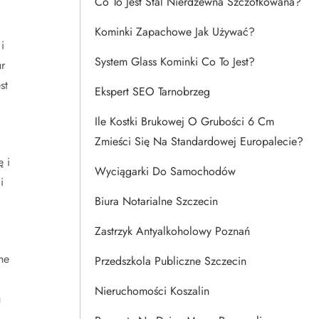
Co To Jest Stal Nierdzewna Szczotkowana?
Kominki Zapachowe Jak Używać?
i
System Glass Kominki Co To Jest?
r
st
Ekspert SEO Tarnobrzeg
Ile Kostki Brukowej O Grubości 6 Cm
Zmieści Się Na Standardowej Europalecie?
 i
Wyciągarki Do Samochodów
i
Biura Notarialne Szczecin
Zastrzyk Antyalkoholowy Poznań
ne
Przedszkola Publiczne Szczecin
Nieruchomości Koszalin
u