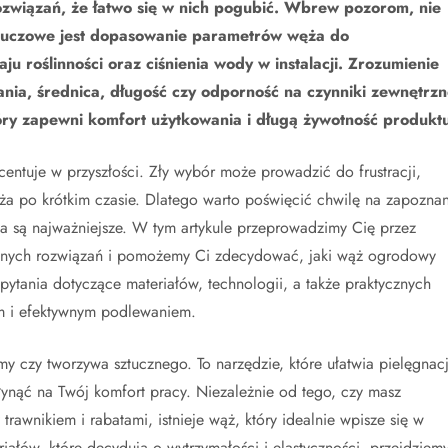
rozwiązań, że łatwo się w nich pogubić. Wbrew pozorom, nie
luczowe jest dopasowanie parametrów węża do
ju roślinności oraz ciśnienia wody w instalacji. Zrozumienie
nia, średnica, długość czy odporność na czynniki zewnętrzn
ry zapewni komfort użytkowania i długą żywotność produktu
entuje w przyszłości. Zły wybór może prowadzić do frustracji,
a po krótkim czasie. Dlatego warto poświęcić chwilę na zapoznan
ria są najważniejsze. W tym artykule przeprowadzimy Cię przez
ólnych rozwiązań i pomożemy Ci zdecydować, jaki wąż ogrodowy
ytania dotyczące materiałów, technologii, a także praktycznych
ym i efektywnym podlewaniem.
y czy tworzywa sztucznego. To narzędzie, które ułatwia pielęgnac
nąć na Twój komfort pracy. Niezależnie od tego, czy masz
trawnikiem i rabatami, istnieje wąż, który idealnie wpisze się w
łów, które decydują o wytrzymałości i elastyczności, przejdziem