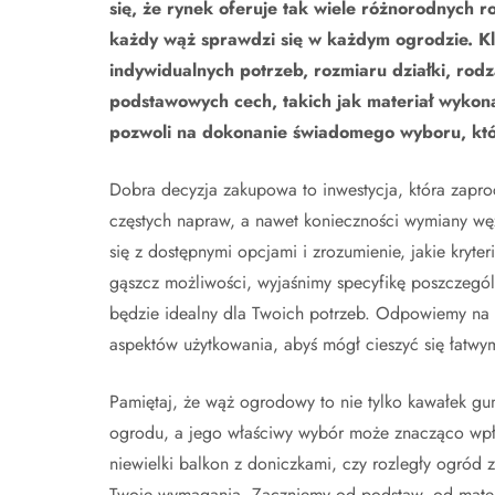
się, że rynek oferuje tak wiele różnorodnych 
każdy wąż sprawdzi się w każdym ogrodzie. K
indywidualnych potrzeb, rozmiaru działki, rodza
podstawowych cech, takich jak materiał wykona
pozwoli na dokonanie świadomego wyboru, któ
Dobra decyzja zakupowa to inwestycja, która zaproc
częstych napraw, a nawet konieczności wymiany węż
się z dostępnymi opcjami i zrozumienie, jakie kryte
gąszcz możliwości, wyjaśnimy specyfikę poszczeg
będzie idealny dla Twoich potrzeb. Odpowiemy na p
aspektów użytkowania, abyś mógł cieszyć się łatw
Pamiętaj, że wąż ogrodowy to nie tylko kawałek gum
ogrodu, a jego właściwy wybór może znacząco wpły
niewielki balkon z doniczkami, czy rozległy ogród z 
Twoje wymagania. Zaczniemy od podstaw, od materia