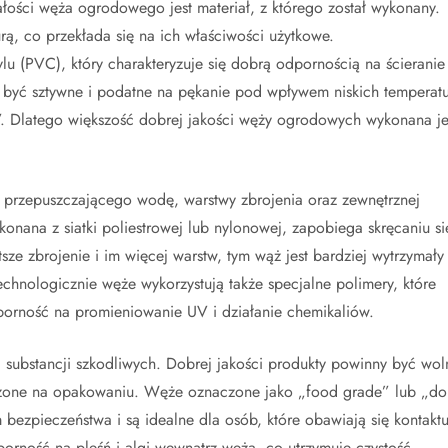
ości węża ogrodowego jest materiał, z którego został wykonany.
rą, co przekłada się na ich właściwości użytkowe.
lu (PVC), który charakteryzuje się dobrą odpornością na ścieranie 
 być sztywne i podatne na pękanie pod wpływem niskich temperatu
. Dlatego większość dobrej jakości węży ogrodowych wykonana je
 przepuszczającego wodę, warstwy zbrojenia oraz zewnętrznej
onana z siatki poliestrowej lub nylonowej, zapobiega skręcaniu się
e zbrojenie i im więcej warstw, tym wąż jest bardziej wytrzymały 
hnologicznie węże wykorzystują także specjalne polimery, które
porność na promieniowanie UV i działanie chemikaliów.
substancji szkodliwych. Dobrej jakości produkty powinny być wol
aczone na opakowaniu. Węże oznaczone jako „food grade” lub „do
bezpieczeństwa i są idealne dla osób, które obawiają się kontakt
orność na pleśń i algi wewnątrz węża, co utrzymuje czystość