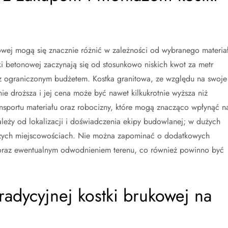
owej mogą się znacznie różnić w zależności od wybranego materia
 betonowej zaczynają się od stosunkowo niskich kwot za metr
 z ograniczonym budżetem. Kostka granitowa, ze względu na swoje
ie droższa i jej cena może być nawet kilkukrotnie wyższa niż
nsportu materiału oraz robocizny, które mogą znacząco wpłynąć n
zależy od lokalizacji i doświadczenia ekipy budowlanej; w dużych
szych miejscowościach. Nie można zapominać o dodatkowych
oraz ewentualnym odwodnieniem terenu, co również powinno być
tradycyjnej kostki brukowej na