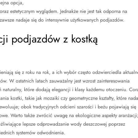
lejna opcja,
i oraz estetycznym wyglądem. Jednakże nie jest tak odporna na
e zawsze nadaje się do intensywnie użytkowanych podjazdów.
cji podjazdów z kostką
niają się z roku na rok, a ich wybór często odzwierciedla aktualn
ków. W ostatnich latach zauważalny jest wzrost zainteresowania
eń naturalny, które dodają elegancji i klasy każdemu otoczeniu. Cor
nia kostki, takie jak mozaiki czy geometryczne kształty, które nada
ewoluuje; obok tradycyjnych odcieni szarości i beżu pojawiają się
iowe. Warto także zwrócić uwagę na ekologiczne aspekty aranżacji
ożliwiające lepsze odprowadzanie wody deszczowej poprzez
iednich systemów odwodnienia.