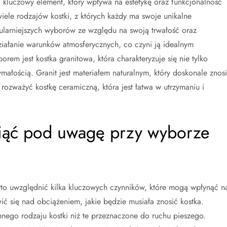
kluczowy element, który wpływa na estetykę oraz funkcjonalność
iele rodzajów kostki, z których każdy ma swoje unikalne
ularniejszych wyborów ze względu na swoją trwałość oraz
iałanie warunków atmosferycznych, co czyni ją idealnym
em jest kostka granitowa, która charakteryzuje się nie tylko
ałością. Granit jest materiałem naturalnym, który doskonale znosi
rozważyć kostkę ceramiczną, która jest łatwa w utrzymaniu i
wziąć pod uwagę przy wyborze
arto uwzględnić kilka kluczowych czynników, które mogą wpłynąć n
ić się nad obciążeniem, jakie będzie musiała znosić kostka.
go rodzaju kostki niż te przeznaczone do ruchu pieszego.