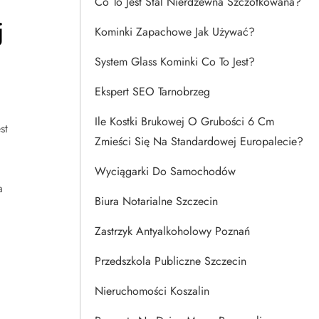
Co To Jest Stal Nierdzewna Szczotkowana?
j
Kominki Zapachowe Jak Używać?
System Glass Kominki Co To Jest?
Ekspert SEO Tarnobrzeg
Ile Kostki Brukowej O Grubości 6 Cm
st
Zmieści Się Na Standardowej Europalecie?
Wyciągarki Do Samochodów
a
Biura Notarialne Szczecin
Zastrzyk Antyalkoholowy Poznań
Przedszkola Publiczne Szczecin
Nieruchomości Koszalin