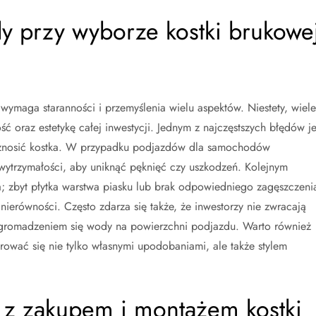
ędy przy wyborze kostki brukowe
wymaga staranności i przemyślenia wielu aspektów. Niestety, wiele
 oraz estetykę całej inwestycji. Jednym z najczęstszych błędów je
a znosić kostka. W przypadku podjazdów dla samochodów
wytrzymałości, aby uniknąć pęknięć czy uszkodzeń. Kolejnym
; zbyt płytka warstwa piasku lub brak odpowiedniego zagęszczeni
ierówności. Często zdarza się także, że inwestorzy nie zwracają
gromadzeniem się wody na powierzchni podjazdu. Warto również
erować się nie tylko własnymi upodobaniami, ale także stylem
e z zakupem i montażem kostki