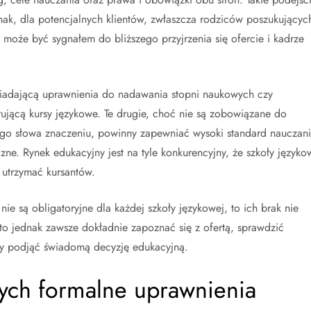
nak, dla potencjalnych klientów, zwłaszcza rodziców poszukującyc
 może być sygnałem do bliższego przyjrzenia się ofercie i kadrze
posiadającą uprawnienia do nadawania stopni naukowych czy
jącą kursy językowe. Te drugie, choć nie są zobowiązane do
go słowa znaczeniu, powinny zapewniać wysoki standard nauczani
ne. Rynek edukacyjny jest na tyle konkurencyjny, że szkoły języko
 utrzymać kursantów.
e są obligatoryjne dla każdej szkoły językowej, to ich brak nie
o jednak zawsze dokładnie zapoznać się z ofertą, sprawdzić
aby podjąć świadomą decyzję edukacyjną.
wych formalne uprawnienia