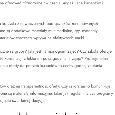
na oferować różnorodne ćwiczenia, angażujące kursantów i
oła korzysta z nowoczesnych podręczników renomowanych
e są dodatkowe materiały multimedialne, gry, materiały
teriałów znacząco wpływa na efektywność nauki.
iczne są grupy? Jaki jest harmonogram zajęć? Czy szkoła oferuje
ść konsultacji z lektorem poza godzinami zajęć? Profesjonalna
aniu oferty do potrzeb kursantów to cechy godnej zaufania
ów oraz na transparentność oferty. Czy szkoła jasno komunikuje
ępne są materiały informacyjne, takie jak regulaminy czy programy
djęcie świadomej decyzji.