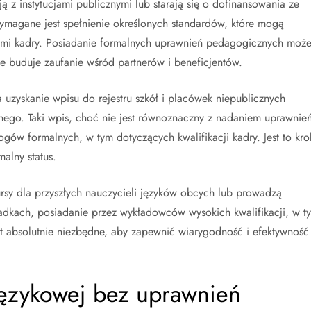
ą z instytucjami publicznymi lub starają się o dofinansowania ze
ymagane jest spełnienie określonych standardów, które mogą
ami kadry. Posiadanie formalnych uprawnień pedagogicznych moż
że buduje zaufanie wśród partnerów i beneficjentów.
 uzyskanie wpisu do rejestru szkół i placówek niepublicznych
nego. Taki wpis, choć nie jest równoznaczny z nadaniem uprawnie
ów formalnych, w tym dotyczących kwalifikacji kadry. Jest to kro
malny status.
ursy dla przyszłych nauczycieli języków obcych lub prowadzą
adkach, posiadanie przez wykładowców wysokich kwalifikacji, w t
t absolutnie niezbędne, aby zapewnić wiarygodność i efektywność
językowej bez uprawnień