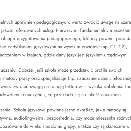
rmalnych uprawnień pedagogicznych, warto zwrócić uwagę na szer
 o jakości oferowanych usług. Pierwszym i fundamentalnym aspekte
ormalnego przygotowania pedagogicznego, lektorzy powinni posiad
ad certyfikatami językowymi na wysokim poziomie (np. C1, C2),
iadczeniem w krajach, gdzie dany język jest językiem urzędowym.
czaniu. Dobrze, jeśli szkoła może przedstawić profile swoich
, metody pracy oraz specjalizacje (np. nauczanie dzieci, młodzież
wnież zwrócić uwagę na rotację lektorów – wysoka stabilność kad
dowoleniu nauczycieli, co przekłada się na jakość nauczania.
ania. Szkoła językowa powinna jasno określać, jakie metody są
atywna, audiolingwalna, bezpośrednia, czy może mieszanka różnyc
dopasowane do wieku i poziomu grupy, a także czy są skuteczne w