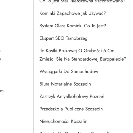
Co To Jest Stal Nierdzewna Szczotkowana?
Kominki Zapachowe Jak Używać?
e
System Glass Kominki Co To Jest?
Ekspert SEO Tarnobrzeg
ń
Ile Kostki Brukowej O Grubości 6 Cm
k,
Zmieści Się Na Standardowej Europalecie?
Wyciągarki Do Samochodów
Biura Notarialne Szczecin
ym
Zastrzyk Antyalkoholowy Poznań
Przedszkola Publiczne Szczecin
Nieruchomości Koszalin