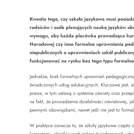
Kwestia tego, czy szkoła językowa musi posiad
rodziców i osób planujących naukę języków o
wymogu, aby każda placówka prowadząca kursy
Narodowej czy inne formalne uprawnienia peda
niepublicznych o uprawnieniach szkół publicz
funkcjonować na rynku bez tego typu formalneg
Jednakże, brak formalnych uprawnień pedagogicznyc
świadczonych usług edukacyjnych. Kluczowe jest, a
prawa, w tym ustawą o systemie oświaty oraz przep
na fakt, że prowadzenie działalności oświatowej, j
pewnymi obowiązkami, nawet jeśli nie jest to forma
W praktyce oznacza to, że szkoły językowe często
kursantami, określających zakres świadczonych usłu