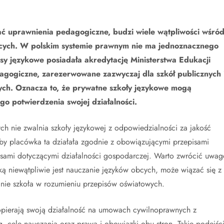
ać uprawnienia pedagogiczne, budzi wiele wątpliwości wśró
bcych. W polskim systemie prawnym nie ma jednoznacznego
 językowe posiadała akredytację Ministerstwa Edukacji
gogiczne, zarezerwowane zazwyczaj dla szkół publicznych 
nych. Oznacza to, że prywatne szkoły językowe mogą
o potwierdzenia swojej działalności.
h nie zwalnia szkoły językowej z odpowiedzialności za jakość
by placówka ta działała zgodnie z obowiązującymi przepisami
isami dotyczącymi działalności gospodarczej. Warto zwrócić uwag
aką niewątpliwie jest nauczanie języków obcych, może wiązać się z
lnie szkoła w rozumieniu przepisów oświatowych.
 opierają swoją działalność na umowach cywilnoprawnych z
g, cele nauczania oraz prawa i obowiązki obu stron. Takie podejśc