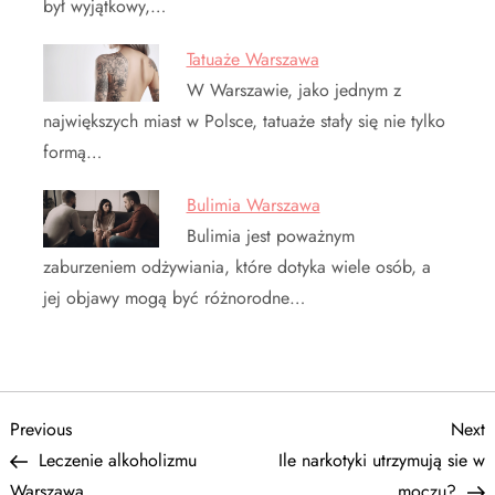
był wyjątkowy,…
Tatuaże Warszawa
W Warszawie, jako jednym z
największych miast w Polsce, tatuaże stały się nie tylko
formą…
Bulimia Warszawa
Bulimia jest poważnym
zaburzeniem odżywiania, które dotyka wiele osób, a
jej objawy mogą być różnorodne…
N
Previous
N
Previous
Next
Post
P
Leczenie alkoholizmu
Ile narkotyki utrzymują sie w
a
Warszawa
moczu?