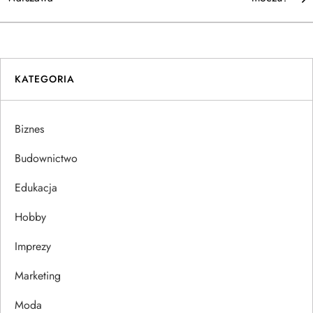
w
i
KATEGORIA
g
a
Biznes
c
Budownictwo
j
Edukacja
Hobby
a
Imprezy
w
Marketing
p
Moda