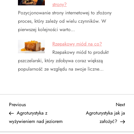
strony?
Pozycjonowanie strony internetowej to złożony
proces, który zależy od wielu czynników. W
pierwszej kolejności warto…
Rzepakowy miód na co?
Rzepakowy miód to produkt
pszczelarski, który zdobywa coraz większą
popularność ze względu na swoje liczne…
N
Previous
Next
Previous
Next
Post
Post
Agroturystyka z
Agroturystyka jak ja
a
wyżywieniem nad jeziorem
założyć?