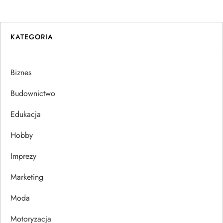
w
i
KATEGORIA
g
a
Biznes
c
Budownictwo
j
Edukacja
Hobby
a
Imprezy
w
Marketing
p
Moda
i
Motoryzacja